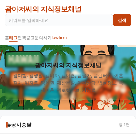
괌아저씨의 지식정보채널
검색
홈
태그
면책공고
문의하기
lawfirm
괌아저씨의 지식정보채널
괌여행, 괌생활, 괌비자, 괌이혼, 괌물가, 괌렌터카, 이혼
절차, 위자료, 양육권, 재산분할, 이혼상담, 법률정보, 국
#공시송달
총
1
편