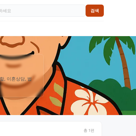
검색
할, 이혼상담, 법
총
1
편