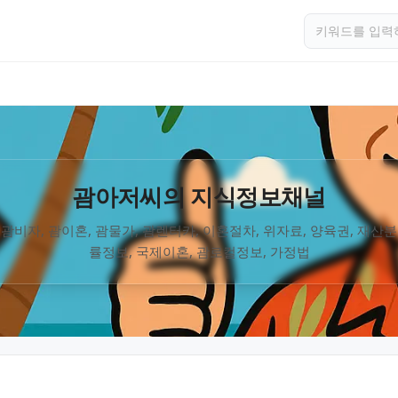
괌아저씨의 지식정보채널
 괌비자, 괌이혼, 괌물가, 괌렌터카, 이혼절차, 위자료, 양육권, 재산분