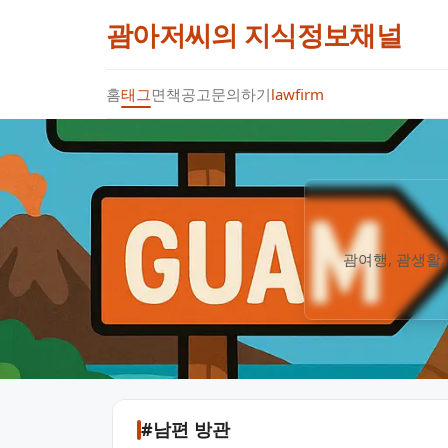
괌아저씨의 지식정보채널
홈
태그
면책공고
문의하기
lawfirm
괌여행, 괌생활,
#남편 방관