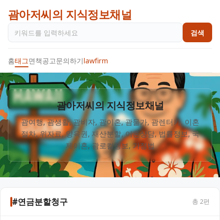
괌아저씨의 지식정보채널
검색
홈
태그
면책공고
문의하기
lawfirm
괌아저씨의 지식정보채널
괌여행, 괌생활, 괌비자, 괌이혼, 괌물가, 괌렌터카, 이혼
절차, 위자료, 양육권, 재산분할, 이혼상담, 법률정보, 국
#연금분할청구
총
2
편