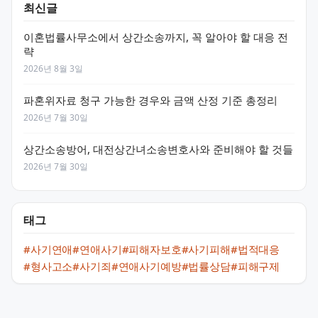
최신글
이혼법률사무소에서 상간소송까지, 꼭 알아야 할 대응 전
략
2026년 8월 3일
파혼위자료 청구 가능한 경우와 금액 산정 기준 총정리
2026년 7월 30일
상간소송방어, 대전상간녀소송변호사와 준비해야 할 것들
2026년 7월 30일
태그
#사기연애
#연애사기
#피해자보호
#사기피해
#법적대응
#형사고소
#사기죄
#연애사기예방
#법률상담
#피해구제