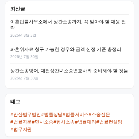
최신글
이혼법률사무소에서 상간소송까지, 꼭 알아야 할 대응 전
략
2026년 8월 3일
파혼위자료 청구 가능한 경우와 금액 산정 기준 총정리
2026년 7월 30일
상간소송방어, 대전상간녀소송변호사와 준비해야 할 것들
2026년 7월 30일
태그
#안산법무법인
#법률상담
#법률서비스
#소송전문
#법률자문
#민사소송
#형사소송
#법률대리
#법률컨설팅
#법무지원