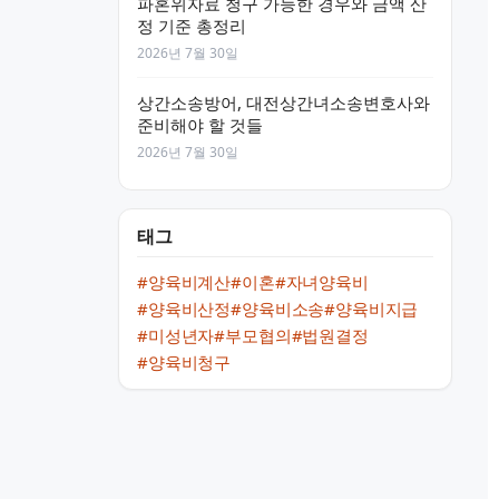
파혼위자료 청구 가능한 경우와 금액 산
정 기준 총정리
2026년 7월 30일
상간소송방어, 대전상간녀소송변호사와
준비해야 할 것들
2026년 7월 30일
태그
#양육비계산
#이혼
#자녀양육비
#양육비산정
#양육비소송
#양육비지급
#미성년자
#부모협의
#법원결정
#양육비청구