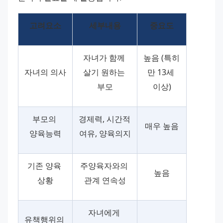
고려요소
세부내용
중요도
자녀가 함께 
높음 (특히 
자녀의 의사
살기 원하는 
만 13세 
부모
이상)
부모의 
경제력, 시간적 
매우 높음
양육능력
여유, 양육의지
기존 양육 
주양육자와의 
높음
상황
관계 연속성
자녀에게 
유책행위의 