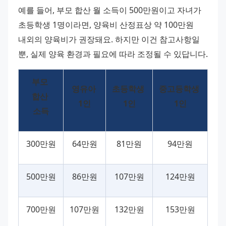
예를 들어, 부모 합산 월 소득이 500만원이고 자녀가 
초등학생 1명이라면, 양육비 산정표상 약 100만원 
내외의 양육비가 권장돼요. 하지만 이건 참고사항일 
뿐, 실제 양육 환경과 필요에 따라 조정될 수 있답니다.
부모 
영유아 
초등학생 
중고등학생 
합산 
1인
1인
1인
소득
300만원
64만원
81만원
94만원
500만원
86만원
107만원
124만원
700만원
107만원
132만원
153만원