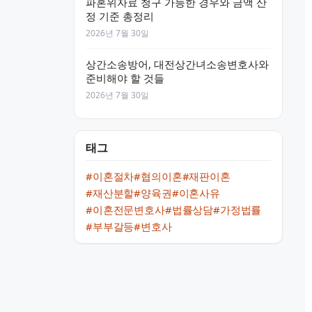
파혼위자료 청구 가능한 경우와 금액 산
정 기준 총정리
2026년 7월 30일
상간소송방어, 대전상간녀소송변호사와
준비해야 할 것들
2026년 7월 30일
태그
#이혼절차
#협의이혼
#재판이혼
#재산분할
#양육권
#이혼사유
#이혼전문변호사
#법률상담
#가정법률
#부부갈등
#변호사