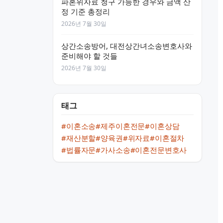
파혼위자료 청구 가능한 경우와 금액 산
정 기준 총정리
2026년 7월 30일
상간소송방어, 대전상간녀소송변호사와
준비해야 할 것들
2026년 7월 30일
태그
#이혼소송
#제주이혼전문
#이혼상담
#재산분할
#양육권
#위자료
#이혼절차
#법률자문
#가사소송
#이혼전문변호사