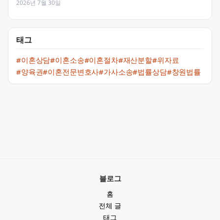
2026년 7월 30일
태그
#이혼상담
#이혼소송
#이혼절차
#재산분할
#위자료
#양육권
#이혼전문변호사
#가사소송
#법률상담
#창원법률
블로그
홈
전체 글
태그