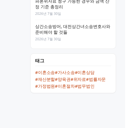
파혼위자료 청구 가능한 경우와 금액 산
정 기준 총정리
2026년 7월 30일
상간소송방어, 대전상간녀소송변호사와
준비해야 할 것들
2026년 7월 30일
태그
#이혼소송
#가사소송
#이혼상담
#재산분할
#양육권
#위자료
#법률자문
#가정법원
#이혼절차
#법무법인