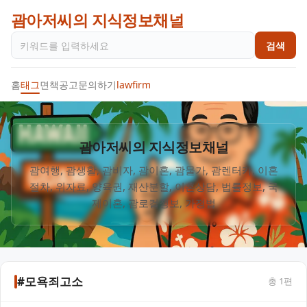
괌아저씨의 지식정보채널
검색
홈
태그
면책공고
문의하기
lawfirm
괌아저씨의 지식정보채널
괌여행, 괌생활, 괌비자, 괌이혼, 괌물가, 괌렌터카, 이혼
절차, 위자료, 양육권, 재산분할, 이혼상담, 법률정보, 국
#모욕죄고소
총
1
편