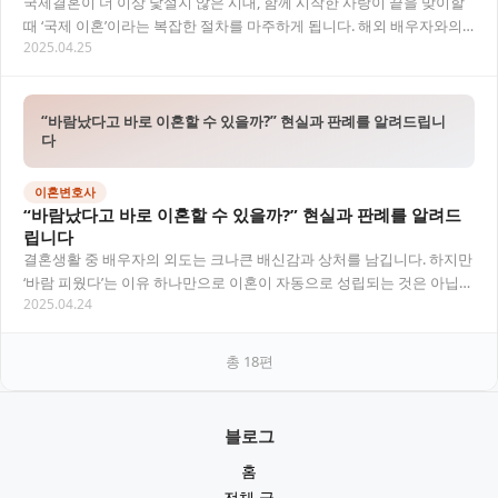
국제결혼이 더 이상 낯설지 않은 시대, 함께 시작한 사랑이 끝을 맞이할
때 ‘국제 이혼’이라는 복잡한 절차를 마주하게 됩니다. 해외 배우자와의
2025.04.25
이혼은 국내 이혼과는 달리, 국가 간…
“바람났다고 바로 이혼할 수 있을까?” 현실과 판례를 알려드립니
다
이혼변호사
“바람났다고 바로 이혼할 수 있을까?” 현실과 판례를 알려드
립니다
결혼생활 중 배우자의 외도는 크나큰 배신감과 상처를 남깁니다. 하지만
‘바람 피웠다’는 이유 하나만으로 이혼이 자동으로 성립되는 것은 아닙니
2025.04.24
다. 법원은 감정보다 법적 기준과 증거를…
총
18
편
블로그
홈
전체 글