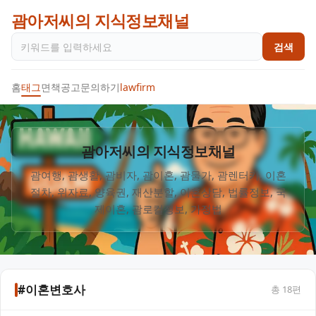
괌아저씨의 지식정보채널
검색
홈
태그
면책공고
문의하기
lawfirm
괌아저씨의 지식정보채널
괌여행, 괌생활, 괌비자, 괌이혼, 괌물가, 괌렌터카, 이혼
절차, 위자료, 양육권, 재산분할, 이혼상담, 법률정보, 국
#이혼변호사
총
18
편